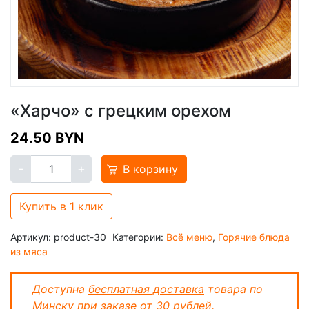
«Харчо» с грецким орехом
24.50
BYN
-
+
В корзину
Купить в 1 клик
Артикул:
product-30
Категории:
Всё меню
,
Горячие блюда
из мяса
Доступна
бесплатная доставка
товара по
Минску при заказе от 30 рублей.