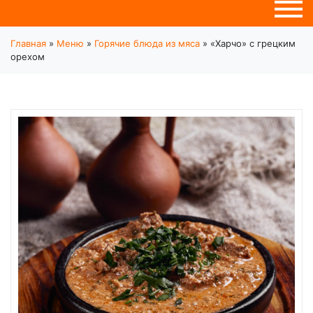
Главная
»
Меню
»
Горячие блюда из мяса
»
«Харчо» с грецким
орехом