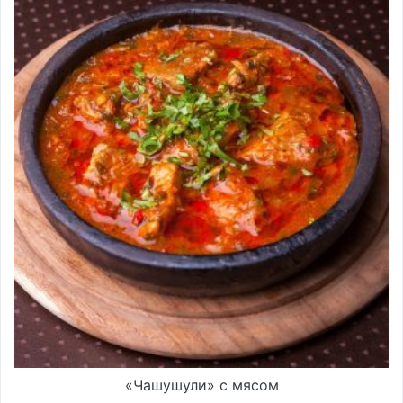
«Чашушули» с мясом